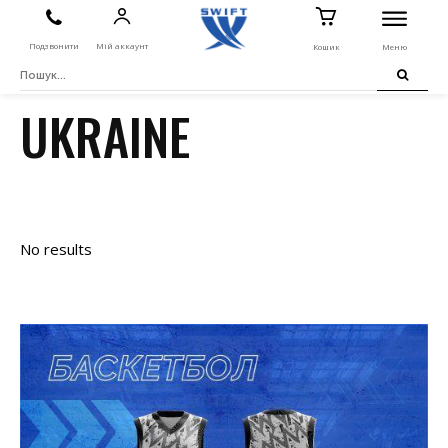
Подзвонити
Мій аккаунт
Кошик
Меню
UKRAINE