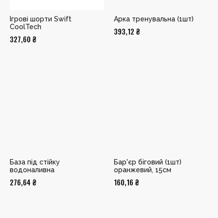
Ігрові шорти Swift
Арка тренувальна (1шт)
CoolTech
393,12
₴
327,60
₴
База під стійку
Бар'єр біговий (1шт)
водоналивна
оранжевий, 15см
276,64
₴
160,16
₴