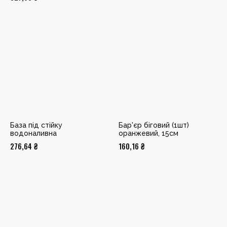
База під стійку
Бар'єр біговий (1шт)
водоналивна
оранжевий, 15см
276,64
₴
160,16
₴