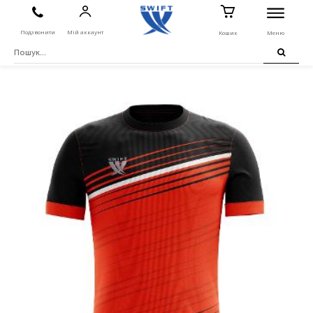
Подзвонити
Мій аккаунт
Кошик
Меню