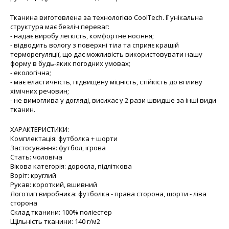
Тканина виготовлена за технологією CoolTech. Її унікальна
структура має безліч переваг:
- надає виробу легкість, комфортне носіння;
- відводить вологу з поверхні тіла та сприяє кращій
терморегуляції, що дає можливість використовувати нашу
форму в будь-яких погодних умовах;
- екологічна;
- має еластичність, підвищену міцність, стійкість до впливу
хімічних речовин;
- не вимоглива у догляді, висихає у 2 рази швидше за інші види
тканин.
ХАРАКТЕРИСТИКИ:
Комплектація: футболка + шорти
Застосування: футбол, ігрова
Стать: чоловіча
Вікова категорія: доросла, підліткова
Воріт: круглий
Рукав: короткий, вшивний
Логотип виробника: футболка - права сторона, шорти - ліва
сторона
Склад тканини: 100% поліестер
Щільність тканини: 140 г/м2