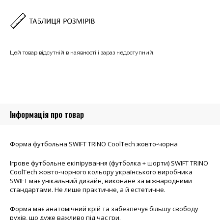
Цей товар відсутній в наявності і зараз недоступний.
Інформація про товар
Форма футбольна SWIFT TRINO CoolTech жовто-чорна
Ігрове футбольне екіпірування (футболка + шорти) SWIFT TRINO
CoolTech жовто-чорного кольору українського виробника
SWIFT має унікальний дизайн, виконане за міжнародними
стандартами. Не лише практичне, а й естетичне.
Форма має анатомічний крій та забезпечує більшу свободу
рухів, що дуже важливо під час гри.