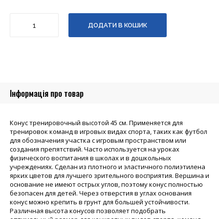
Конус
ДОДАТИ В КОШИК
тренировочный
SWIFT
Traing
cone,
45
см
кількість
Інформація про товар
Конус тренировочный высотой 45 см. Применяется для
тренировок команд в игровых видах спорта, таких как футбол
для обозначения участка с игровым пространством или
создания препятствий. Часто используется на уроках
физического воспитания в школах и в дошкольных
учреждениях. Сделан из плотного и эластичного полиэтилена
ярких цветов для лучшего зрительного восприятия. Вершина и
основание не имеют острых углов, поэтому конус полностью
безопасен для детей. Через отверстия в углах основания
конус можно крепить в грунт для большей устойчивости.
Различная высота конусов позволяет подобрать