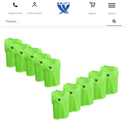
Подзвонити
Мій аккаунт
Кошик
Меню