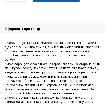
для
бігу
SWIFT
Speed
Parachute,
Інформація про товар
в
чохлі
кількість
Використовується як тренажер для підвищення навантаження
під час бігу. Чим швидше біг, тим більший опір чинить парашут.
Сприяє збільшенню максимального тягового зусилля при
старті, що дуже важливо в ігрових видах спорту, таких як
футбол.
Купол парашута є полотном квадратної форми зі стороною 118
см. У кутах і середній частині сторін кріпляться сітчасті панелі,
завдяки яким потік повітря розподіляється рівномірно по всій
площі, що сприяє більш ефективному гальмування при
невеликих габаритах. Сітчасті панелі кріпляться до
центральної стропи. Кінець стропи з'єднаний з поясом для
фіксації, яким парашут з'єднується з торсом спортсмена. За
необхідності збільшити навантаження можна
використовувати кілька парашутів. У складеному стані не
займає багато місця та розміщується у спеціальному мішку.