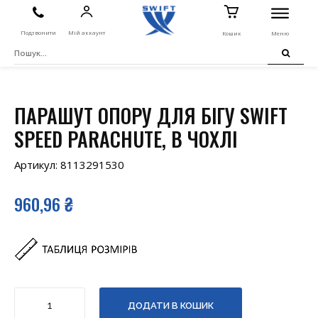
Подзвонити
Мій аккаунт
Кошик
Меню
ПАРАШУТ ОПОРУ ДЛЯ БІГУ SWIFT
SPEED ​​PARACHUTE, В ЧОХЛІ
Артикул:
8113291530
960,96
₴
Парашут
ДОДАТИ В КОШИК
опору