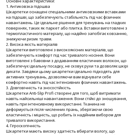
Основні характеристики:
1. Антиковзка підошва
Шкарпетки оснащені спеціальними антиковзкими вставками
на підошві, що забезпечують стабільність під час фізичних
навантажень. Це ідеальне рішення для тренувань на гладких
поверхнях, таких як паркет або плитка. Вставки виготовлені з
термопластичного матеріалу, що надійно запобігає ковзанню,
знижуючи ризик травм.
2. Висока якість матеріалів
Шкарпетки виготовлені з високоякісних матеріалів, що
забезпечують комфорт під час тривалого носіння. Вони
виготовлені з бавовни з додаванням еластичних волокон, що
забезпечує ідеальну посадку, не сковує рухи та дозволяє шкірі
дихати. Завдяки цьому шкарпетки ідеально підходять для
активних тренувань, дозволяючи вам відчувати себе
комфортно навіть під час інтенсивних фізичних навантажень.
3. Довговічність та зносостійкість
Шкарпетки Anti-Slip Profi створені для того, щоб витримати
навіть найсильніші навантаження. Вони стійкі до зношування,
навіть при інтенсивному використанні. Тканина не
деформується після численних прань, зберігаючи свою
еластичність і міцність, що робить їх надійним вибором для
тривалого використання.
4. Гігроскопічність
Шкарпетки мають високу здатність вбирати вологу, що