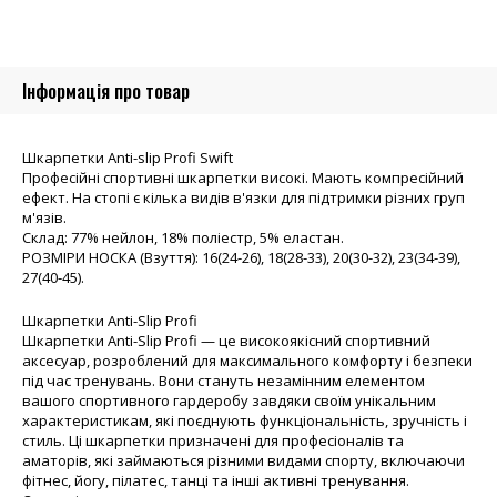
КОРОТКІ
БІЛІ
кількість
Інформація про товар
Шкарпетки Anti-slip Profi Swift
Професійні спортивні шкарпетки високі. Мають компресійний
ефект. На стопі є кілька видів в'язки для підтримки різних груп
м'язів.
Склад: 77% нейлон, 18% поліестр, 5% еластан.
РОЗМІРИ НОСКА (Взуття): 16(24-26), 18(28-33), 20(30-32), 23(34-39),
27(40-45).
Шкарпетки Anti-Slip Profi
Шкарпетки Anti-Slip Profi — це високоякісний спортивний
аксесуар, розроблений для максимального комфорту і безпеки
під час тренувань. Вони стануть незамінним елементом
вашого спортивного гардеробу завдяки своїм унікальним
характеристикам, які поєднують функціональність, зручність і
стиль. Ці шкарпетки призначені для професіоналів та
аматорів, які займаються різними видами спорту, включаючи
фітнес, йогу, пілатес, танці та інші активні тренування.