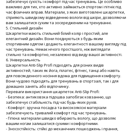
забезпечує сухість і комфорт під час тренувань. Це особливо
важливо для тих, хто активно займається спортом і пітніє під
час фізичних вправ. Матеріали, з яких виготовлені шкарпетки,
сприяють швидкому відведенню вологи від шкіри, дозволяючи
вам залишатися сухим та зосередженим на тренуванні.
5. Стильний дизайн
Шкарпетки мають стильний білий колір і простий, але
елегантний дизайн. Вони поєднуються з будь-яким
спортивним одягом і додають елегантності вашому вигляду під
час тренувань. Немає нічого простішого, ніж виглядати
стильно та комфортно, незалежно від виду вашої активності.
6. Універсальність
Шкарпетки Anti-Slip Profi підходять для різних видів
активностей, таких як йога, пілатес, фітнес, танці або навіть
для повсякденного носіння вдома для підвищення комфорту.
Вони чудово підходять для тренувань в спортзалі, так і для
домашніх занять або відпочинку.
Переваги використання шкарпеток Anti-Slip Profi:
- Безпека: антиковзка підошва запобігає ковзанню, що
забезпечує стабільність під час будь-яких рухів.
- Комфорт: зручна посадка та високоякісні матеріали
забезпечують тривалий комфорт під час тренувань.
- Гігієна: матеріали швидко вбирають вологу, що дозволяє
вашим ногам залишатися сухими і комфортними.
- Зносостійкість: стійкі до механічних пошкоджень і прання,