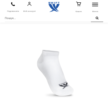
Подзвонити
Мій аккаунт
Кошик
Меню