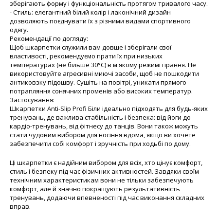
зберігають форму і функціональність протягом тривалого часу.
- Стиль: елегантний білий колір і лаконічний дизайн
дозволяють поєднувати їх з різними видами спортивного
одягу.
Рекомендації по догляду:
Щоб шкарпетки служили вам довше і зберігали свої
властивості, рекомендуємо прати їх при низьких
температурах (не більше 30°C) в м'якому режимі прання. Не
використовуйте агресивні миючі засоби, щоб не пошкодити
антиковзку підошву. Сушіть на повітрі, уникати прямого
потрапляння сонячних променів або високих температур.
Застосування:
Шкарпетки Anti-Slip Profi Біли ідеально підходять для будь-яких
тренувань, де важлива стабільність і безпека: від йоги до
кардіо-тренувань, від фітнесу до танців. Вони також можуть
стати чудовим вибором для носіння вдома, якщо ви хочете
забезпечити собі комфорт і зручність при ходьбі по дому.
Ці шкарпетки є надійним вибором для всіх, хто цінує комфорт,
стиль і безпеку під час фізичних активностей. Завдяки своїм
технічним характеристикам вони не тільки забезпечують
комфорт, але й значно покращують результативність
тренувань, додаючи впевненості під час виконання складних
вправ.