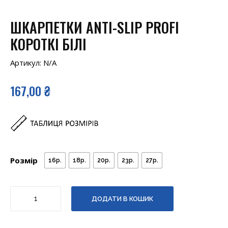
ШКАРПЕТКИ ANTI-SLIP PROFI
КОРОТКІ БІЛІ
Артикул:
N/A
167,00
₴
Розмір
16р.
18р.
20р.
23р.
27р.
ШКАРПЕТКИ
ДОДАТИ В КОШИК
ANTI-
SLIP
PROFI