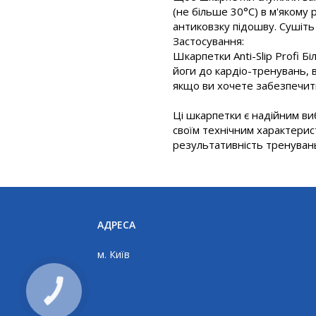
(не більше 30°C) в м'якому
антиковзку підошву. Сушіть
Застосування:
Шкарпетки Anti-Slip Profi Б
йоги до кардіо-тренувань, 
якщо ви хочете забезпечити
Ці шкарпетки є надійним виб
своїм технічним характери
результативність тренувань
АДРЕСА
м. Київ
КНОПКА
ЗВ'ЯЗКУ