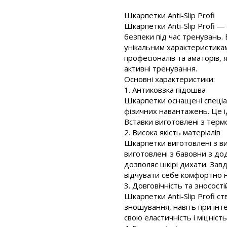
Шкарпетки Anti-Slip Profi
Шкарпетки Anti-Slip Profi 
безпеки під час тренувань
унікальним характеристикам,
професіоналів та аматорів, 
активні тренування.
Основні характеристики:
1. Антиковзка підошва
Шкарпетки оснащені спеціал
фізичних навантажень. Це і
Вставки виготовлені з терм
2. Висока якість матеріалів
Шкарпетки виготовлені з ви
виготовлені з бавовни з до
дозволяє шкірі дихати. За
відчувати себе комфортно н
3. Довговічність та зносості
Шкарпетки Anti-Slip Profi с
зношування, навіть при інт
свою еластичність і міцніс