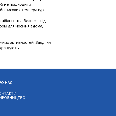
щоб не пошкодити
або високих температур.
абільність і безпека: від
ром для носіння вдома,
зичних активностей. Завдяки
покращують
Telegram
РО НАС
ОНТАКТИ
WhatsAp
ИРОБНИЦТВО
Viber