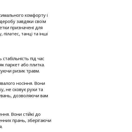
ксимального комфорту і
деробу завдяки своїм
петки призначені для
 пілатес, танці та інші
стабільність під час
к паркет або плитка.
жуючи ризик травм.
валого носіння. Вони
у, не сковує рухи та
увань, дозволяючи вам
ння. Вони стійкі до
енних прань, зберігаючи
я.