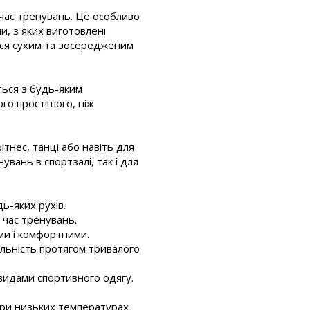
 час тренувань. Це особливо
и, з яких виготовлені
ся сухим та зосередженим
ться з будь-яким
го простішого, ніж
фітнес, танці або навіть для
вань в спортзалі, так і для
ь-яких рухів.
 час тренувань.
ми і комфортними.
альність протягом тривалого
 видами спортивного одягу.
при низьких температурах