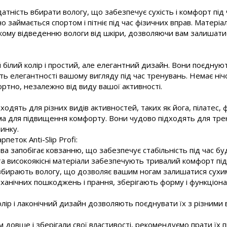
тність вбирати вологу, що забезпечує сухість і комфорт під
о займається спортом і пітніє під час фізичних вправ. Матеріал
ому відведенню вологи від шкіри, дозволяючи вам залишати
ілий колір і простий, але елегантний дизайн. Вони поєдную
ь елегантності вашому вигляду під час тренувань. Немає нічо
ртно, незалежно від виду вашої активності.
дходять для різних видів активностей, таких як йога, пілатес, 
а для підвищення комфорту. Вони чудово підходять для трену
инку.
еток Anti-Slip Profi:
ва запобігає ковзанню, що забезпечує стабільність під час буд
та високоякісні матеріали забезпечують тривалий комфорт під
о вбирають вологу, що дозволяє вашим ногам залишатися сухи
 механічних пошкоджень і прання, зберігають форму і функціон
колір і лаконічний дизайн дозволяють поєднувати їх з різними
довше і зберігали свої властивості, рекомендуємо прати їх 