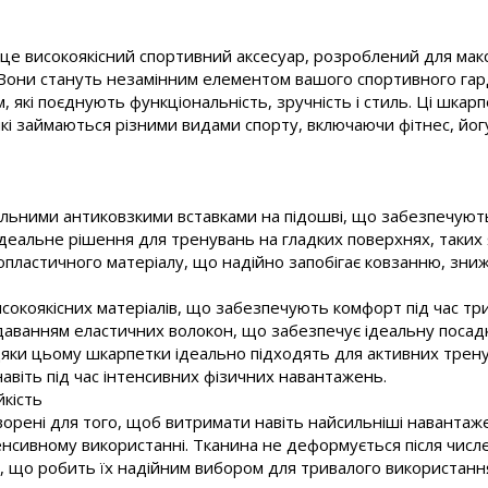
— це високоякісний спортивний аксесуар, розроблений для ма
. Вони стануть незамінним елементом вашого спортивного гар
 які поєднують функціональність, зручність і стиль. Ці шкар
які займаються різними видами спорту, включаючи фітнес, йогу,
ьними антиковзкими вставками на підошві, що забезпечують 
деальне рішення для тренувань на гладких поверхнях, таких я
опластичного матеріалу, що надійно запобігає ковзанню, зни
сокоякісних матеріалів, що забезпечують комфорт під час три
даванням еластичних волокон, що забезпечує ідеальну посадк
вдяки цьому шкарпетки ідеально підходять для активних трен
авіть під час інтенсивних фізичних навантажень.
йкість
творені для того, щоб витримати навіть найсильніші навантаже
енсивному використанні. Тканина не деформується після числ
ть, що робить їх надійним вибором для тривалого використанн