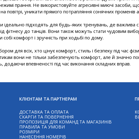
 режимі прання. Не використовуйте агресивні миючі засоби, 
 на повітрі, уникати прямого потрапляння сонячних променів 
іли ідеально підходять для будь-яких тренувань, де важлива ст
від фітнесу до танців. Вони також можуть стати чудовим вибо
 собі комфорт і зручність при ходьбі по дому.
ором для всіх, хто цінує комфорт, стиль і безпеку під час фі
стикам вони не тільки забезпечують комфорт, але й значно 
, додаючи впевненості під час виконання складних вправ.
КЛІЄНТАМ ТА ПАРТНЕРАМ
П
ДОСТАВКА ТА ОПЛАТА
К
СКАРГИ ТА ПОВЕРНЕННЯ
В
ПРОПОЗИЦІЯ ДЛЯ КОМАНД ТА МАГАЗИНІВ
ПРАВИЛА ТА УМОВИ
РОЗМІРИ
НАНЕСЕННЯ НОМЕРІВ