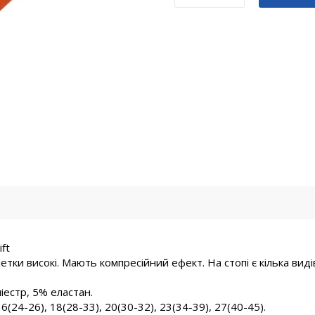
SLIP
PROFI
ПОМАРАНЧЕВІ
кількість
ft
тки високі. Мають компресійний ефект. На стопі є кілька виді
іестр, 5% еластан.
24-26), 18(28-33), 20(30-32), 23(34-39), 27(40-45).