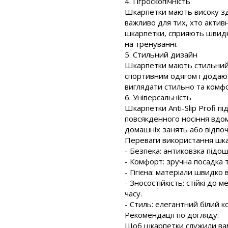
4. Гігроскопічність
Шкарпетки мають високу зда
важливо для тих, хто активн
шкарпетки, сприяють швидк
на тренуванні.
5. Стильний дизайн
Шкарпетки мають стильний б
спортивним одягом і додают
виглядати стильно та комфо
6. Універсальність
Шкарпетки Anti-Slip Profi пі
повсякденного носіння вдом
домашніх занять або відпоч
Переваги використання шкарп
- Безпека: антиковзка підош
- Комфорт: зручна посадка 
- Гігієна: матеріали швидк
- Зносостійкість: стійкі до
часу.
- Стиль: елегантний білий 
Рекомендації по догляду:
Щоб шкарпетки служили вам 