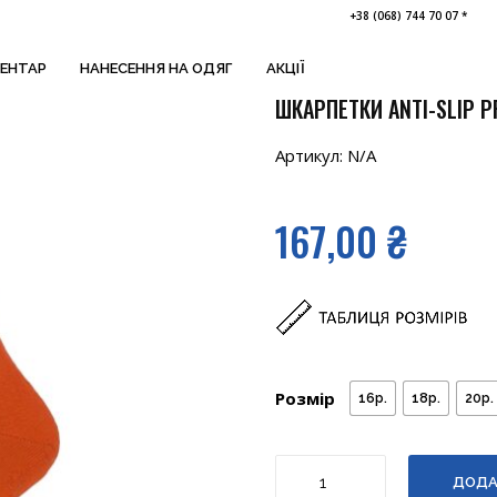
+38 (068) 744 70 07 *
ВЕНТАР
НАНЕСЕННЯ НА ОДЯГ
АКЦІЇ
ШКАРПЕТКИ ANTI-SLIP P
Артикул:
N/A
167,00
₴
Розмір
16р.
18р.
20р.
ШКАРПЕТКИ
ДОДА
ANTI-