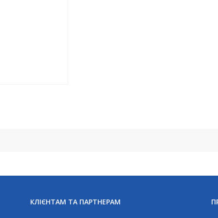
шорти)
чоловіча
кількість
КЛІЄНТАМ ТА ПАРТНЕРАМ
П