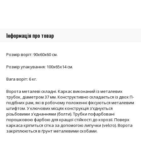
Інформація про товар
Розмір воріт: 90х60х60 см.
Розмір упакування: 100х65х14 см.
Вага воріт: 6 кг.
Ворота металеві складні. Каркас виконаний із металевих
трубок, діаметром 37 мм. Конструктивно складається із двох П-
подібних рам, які в робочому положенні фіксуються металевим
штифтом. У ключових місцях конструкція з'єднується
різьбовими з'єднаннями (болти). Трубки пофарбовані
порошковою фарбою для кращої стійкості до корозії. Поверх
каркаса кріпиться сітка за допомогою липучки (velcro). Ворота
закріплюються в ґрунт металевими скобами.