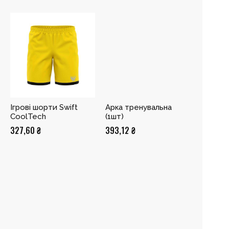
Ігрові шорти Swift
Арка тренувальна
CoolTech
(1шт)
327,60
₴
393,12
₴