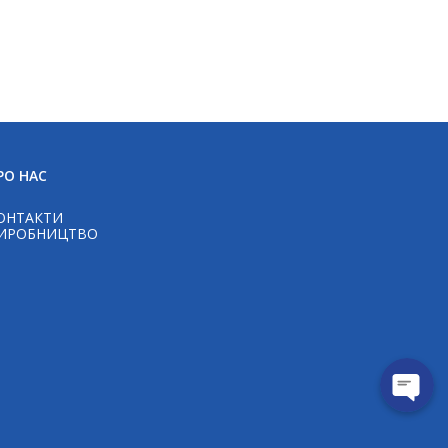
Telegram
РО НАС
ОНТАКТИ
WhatsAp
ИРОБНИЦТВО
Viber