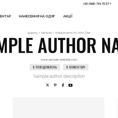
+38 (068) 744 70 07 *
ВЕНТАР
НАНЕСЕННЯ НА ОДЯГ
АКЦІЇ
MPLE AUTHOR N
додому
авторів
повідомлень по John Doe
www.sample-website.com
0 ПОВІДОМЛЕНЬ
0 КОМЕНТАРІ
Sample author description