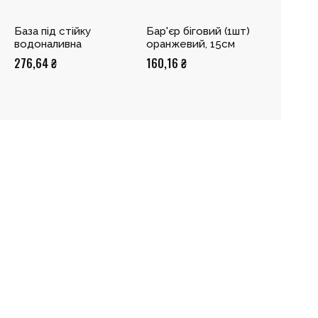
База під стійку
Бар'єр біговий (1шт)
водоналивна
оранжевий, 15см
276,64
₴
160,16
₴