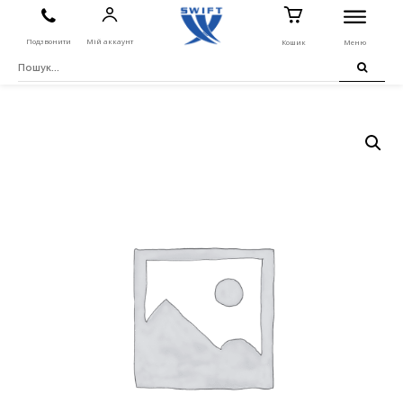
Подзвонити
Мій аккаунт
Кошик
Меню