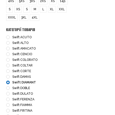
4XS
5XS
3XS
2XS
ХS
14р.
S
XS
S
M
L
XL
XXL
XXXL
3XL
4XL
КАТЕГОРІЇ ТОВАРІВ
Swift ACUTO
Swift ALTO
Swift AMACATO
Swift CENCIO
Swift COLORATO
Swift COLTAR
Swift CORTE
Swift DAMAS
Swift DIAMANT
Swift DOBLE
Swift DULATO
Swift FERENZA
Swift FIAMMA
Swift FIRTINA