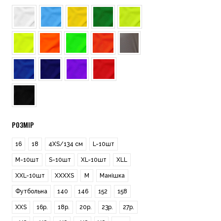
РОЗМІР
16
18
4XS/134 см
L-10шт
M-10шт
S-10шт
XL-10шт
XLL
XXL-10шт
XXXXS
М
Манішка
Футбольна
140
146
152
158
XXS
16р.
18р.
20р.
23р.
27р.