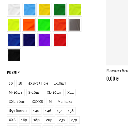
Баскетбо
РОЗМІР
0,00
₴
16
18
4XS/134 см
L-10шт
M-10шт
S-10шт
XL-10шт
XLL
XXL-10шт
XXXXS
М
Манішка
Футбольна
140
146
152
158
XXS
16р.
18р.
20р.
23р.
27р.