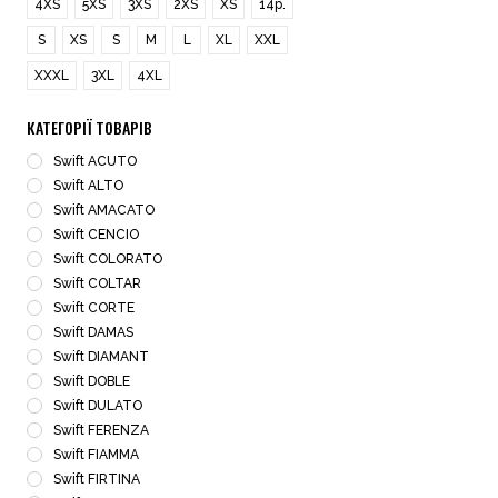
4XS
5XS
3XS
2XS
ХS
14р.
S
XS
S
M
L
XL
XXL
XXXL
3XL
4XL
КАТЕГОРІЇ ТОВАРІВ
Swift ACUTO
Swift ALTO
Swift AMACATO
Swift CENCIO
Swift COLORATO
Swift COLTAR
Swift CORTE
Swift DAMAS
Swift DIAMANT
Swift DOBLE
Swift DULATO
Swift FERENZA
Swift FIAMMA
Swift FIRTINA