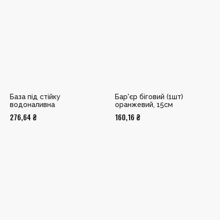
База під стійку
Бар'єр біговий (1шт)
водоналивна
оранжевий, 15см
276,64
₴
160,16
₴