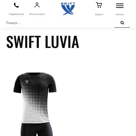
Подзвонити
Мій аккаунт
Кошик
Меню
SWIFT LUVIA