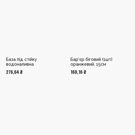
База під стійку
Бар'єр біговий (1шт)
водоналивна
оранжевий, 15см
276,64
₴
160,16
₴