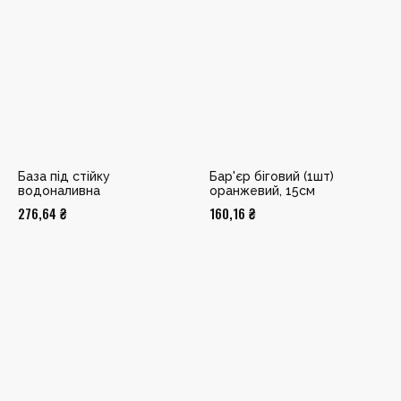
База під стійку
Бар'єр біговий (1шт)
водоналивна
оранжевий, 15см
276,64
₴
160,16
₴