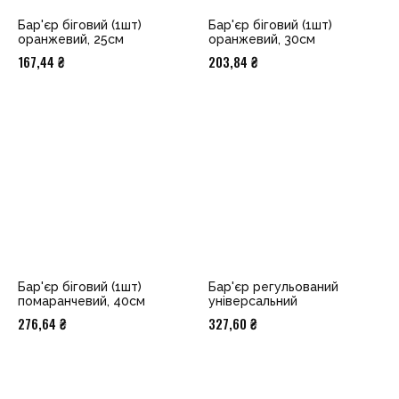
Бар'єр біговий (1шт)
Бар'єр біговий (1шт)
оранжевий, 25см
оранжевий, 30см
167,44
₴
203,84
₴
Бар'єр біговий (1шт)
Бар'єр регульований
помаранчевий, 40см
універсальний
276,64
₴
327,60
₴