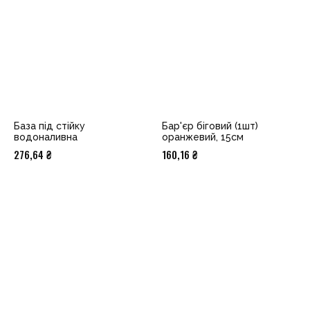
База під стійку
Бар'єр біговий (1шт)
водоналивна
оранжевий, 15см
276,64
₴
160,16
₴