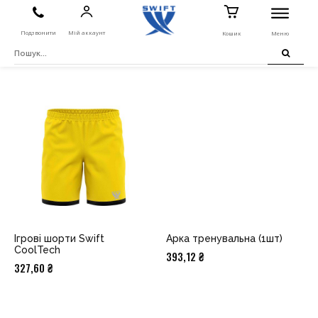
Подзвонити
Мій аккаунт
Кошик
Меню
Ігрові шорти Swift
Арка тренувальна (1шт)
CoolTech
393,12
₴
327,60
₴